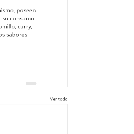
nismo, poseen 
r su consumo. 
illo, curry, 
os sabores 
Ver todo