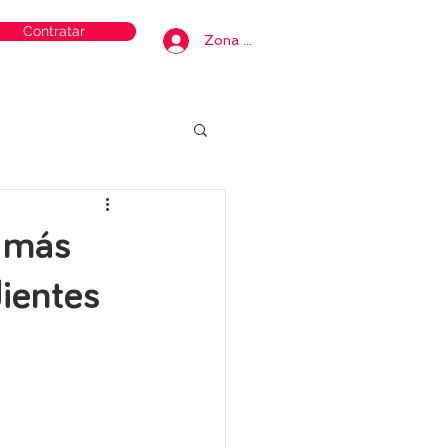
Contratar
Zona privada
o más
dientes