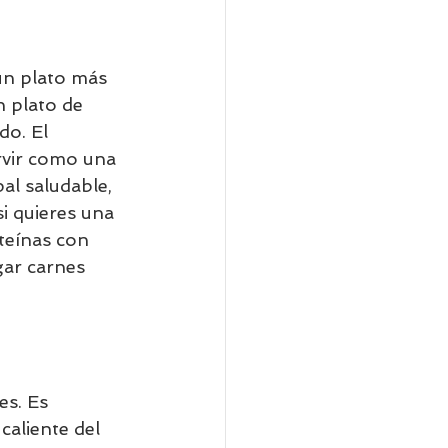
 plato de 
o. El 
rvir como una 
al saludable, 
si quieres una 
teínas con 
gar carnes 
es. Es 
caliente del 