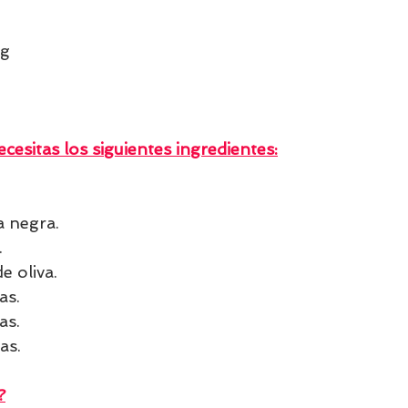
g 
cesitas los siguientes ingredientes:
a negra.
.
e oliva.
as.
as.
as.
?