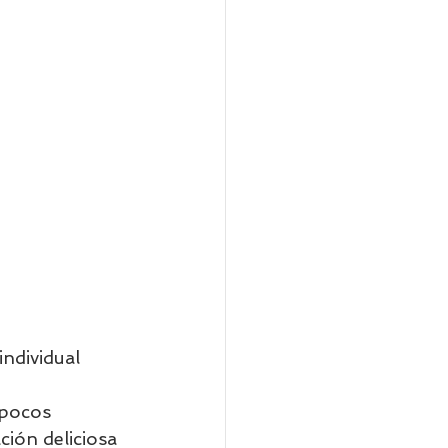
ndividual         
 pocos 
ción deliciosa 