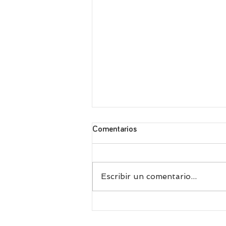
Comentarios
Escribir un comentario...
Receta griega de fasolakia, las
exquisitas judías verdes con