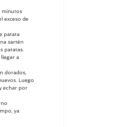
5 minutos 
el exceso de 
e patata 
una sartén 
s patatas. 
llegar a 
én dorados, 
 huevos. Luego 
y echar por 
rno 
empo, ya 