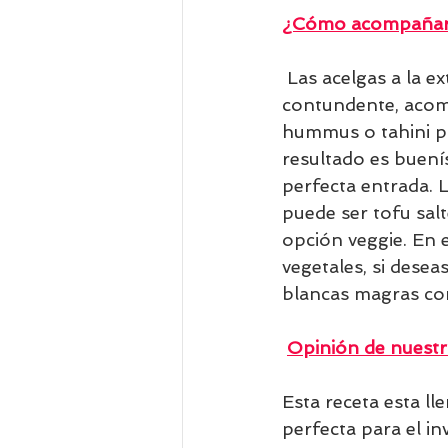
¿Cómo acompañar 
 Las acelgas a la extremeña es un primer plato perfecto. Si gustan de un plato más 
contundente, acomp
hummus o tahini pa
resultado es buenís
perfecta entrada. 
puede ser tofu salt
opción veggie. En 
vegetales, si dese
blancas magras co
Opinión de nuestr
Esta receta esta ll
perfecta para el in