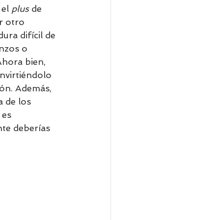
el 
plus 
de 
r otro 
ra difícil de 
anzos o 
Ahora bien, 
nvirtiéndolo 
ión. Además, 
 de los 
 es 
nte deberías 