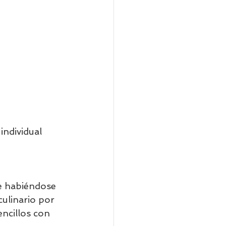
individual        
ue habiéndose 
ulinario por 
ncillos con 