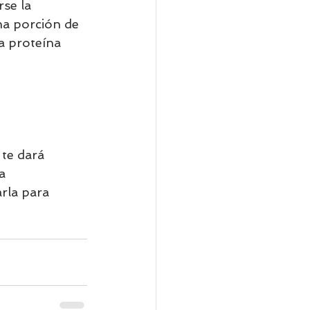
se la 
na porción de 
a proteína 
 te dará 
a 
rla para 