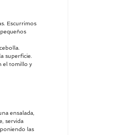
s. Escurrimos 
r pequeños 
ebolla. 
 superficie. 
el tomillo y 
una ensalada, 
, servida 
sponiendo las 