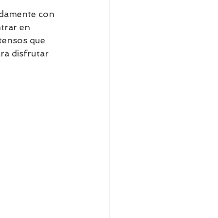
ndamente con 
trar en 
tensos que 
a disfrutar 