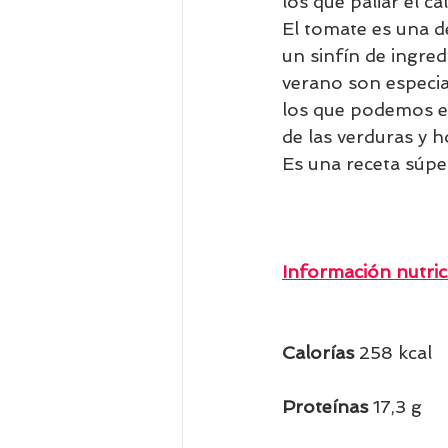
los que paliar el 
El tomate es una d
un sinfín de ingre
verano son especia
los que podemos en
de las verduras y h
Es una receta súpe
Información nutric
Calorías 
258 kcal
Proteínas 
17,3 g