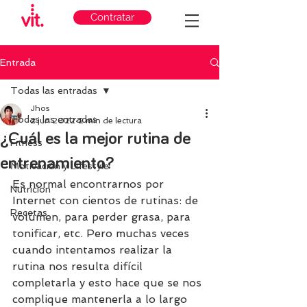
Contratar
Entrada
Todas las entradas
Jhos
Todas las entradas
2 jun 2022
2 min de lectura
¿Cuál es la mejor rutina de
Fitness
entrenamiento?
Motivación y Lifestyle
Es normal encontrarnos por 
Nutricion
Internet con cientos de rutinas: de 
Recetas
volúmen, para perder grasa, para 
tonificar, etc. Pero muchas veces 
cuando intentamos realizar la 
rutina nos resulta difícil 
completarla y esto hace que se nos 
complique mantenerla a lo largo 