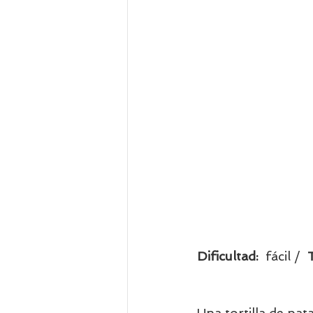
Dificultad:  
fácil /  
Una tortilla de pat