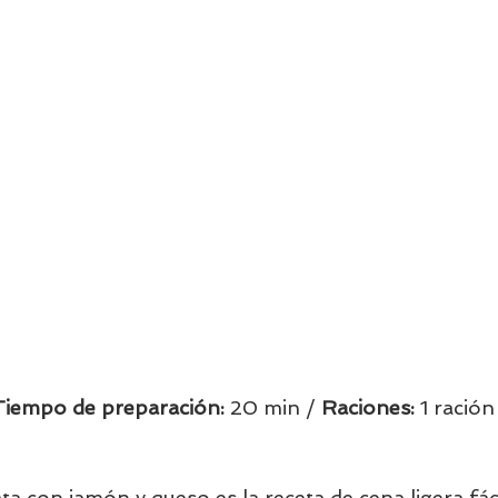
Tiempo de preparación:
 20 min / 
Raciones: 
1 ración
ata con jamón y queso es la receta de cena ligera fáci