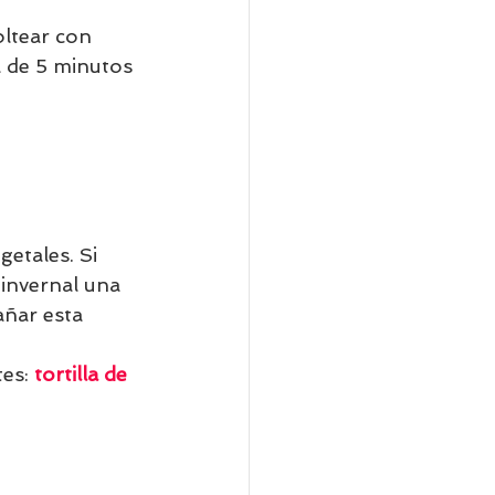
ltear con 
a de 5 minutos 
etales. Si 
invernal una 
ñar esta 
es: 
tortilla de 