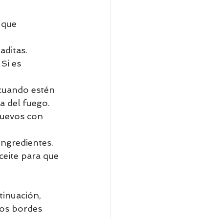
 que 
aditas. 
Si es 
 cuando estén 
a del fuego. 
 huevos con 
ngredientes. 
ceite para que 
tinuación, 
los bordes 