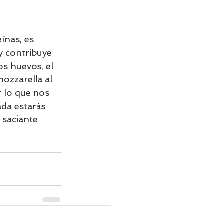
ínas, es 
y contribuye 
s huevos, el 
ozzarella al 
r lo que nos 
da estarás 
 saciante 