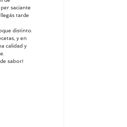
per saciante 
llegás tarde 
oque distinto. 
cetas, y en 
a calidad y 
e. 
 de sabor!