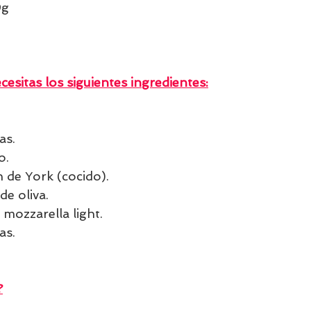
g  
cesitas los siguientes ingredientes:
as.
o.
de York (cocido).
de oliva.
mozzarella light.
as.
?