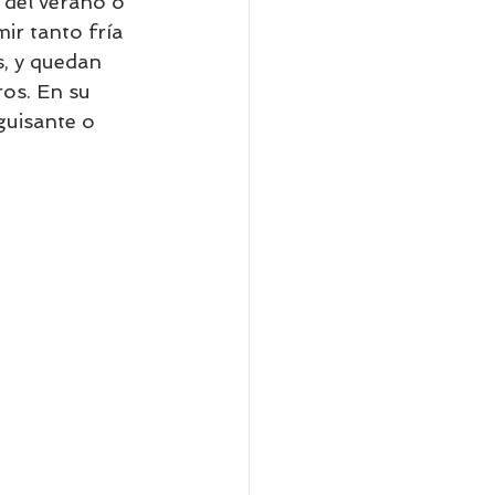
 del verano o 
r tanto fría 
, y quedan 
os. En su 
guisante o 