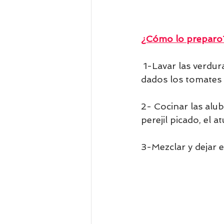
¿Cómo lo preparo
 1-Lavar las verduras. Picar el pimiento en cubos pequeños sin semillas, cortar en 
dados los tomates e
2- Cocinar las alub
perejil picado, el a
3-Mezclar y dejar e