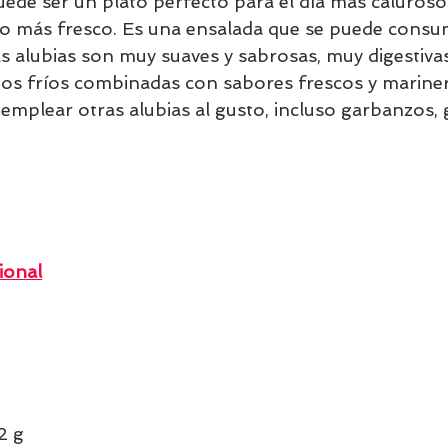
uede ser un plato perfecto para el día más caluroso
o más fresco. Es una ensalada que se puede consumi
 alubias son muy suaves y sabrosas, muy digestivas
os fríos combinadas con sabores frescos y mariner
emplear otras alubias al gusto, incluso garbanzos, 
ional
2 g