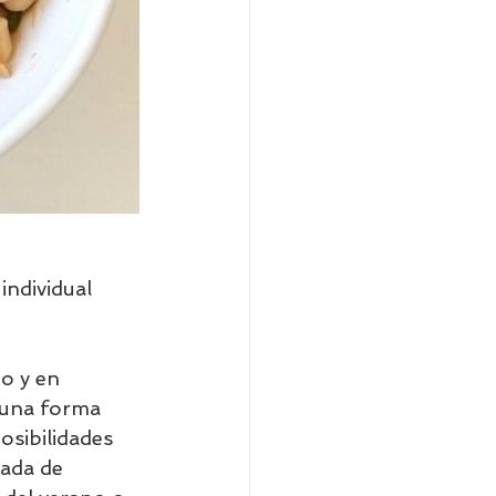
individual     
o y en 
n una forma 
osibilidades 
lada de 