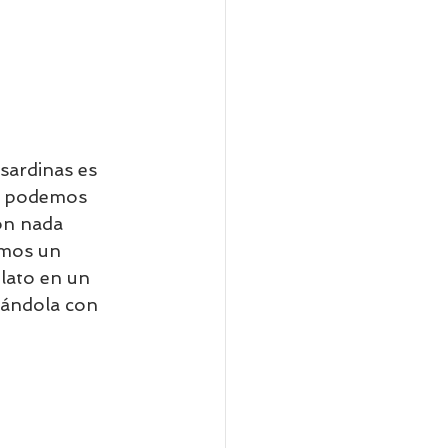
sardinas es 
te podemos 
on nada 
emos un 
lato en un 
ándola con 