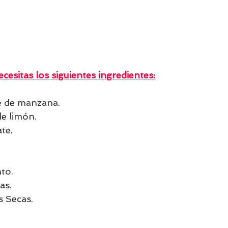
cesitas los siguientes ingredientes:
e de manzana.
e limón.
te.
to.
as.
s Secas.