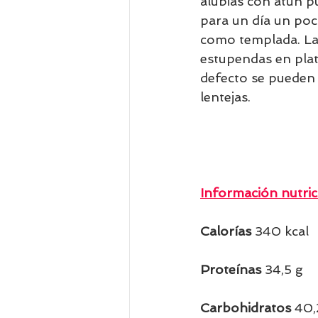
alubias con atún p
para un día un poc
como templada. Las
estupendas en plat
defecto se pueden 
lentejas.
Información nutric
Calorías 
340 kcal  
Proteínas 
34,5 g  
Carbohidratos 
40,