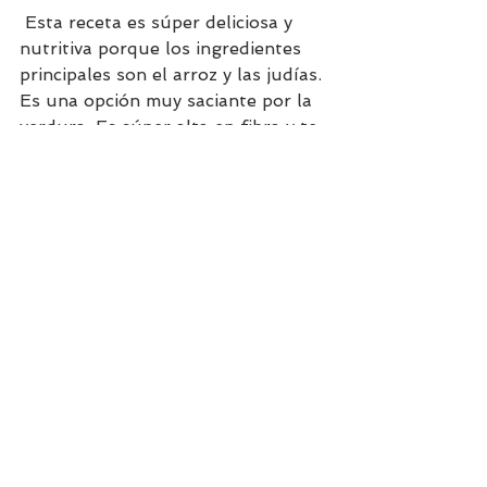
 Esta receta es súper deliciosa y 
nutritiva porque los ingredientes 
principales son el arroz y las judías. 
Es una opción muy saciante por la 
verdura. Es súper alta en fibra y te 
dará mucha saciedad. También 
puedes añadir otros condimentos 
naturales como cilantro, comino, 
tomillo, orégano o romero. No 
dudes y toma nota para preparar 
estas increíbles hamburguesas 
veggies.