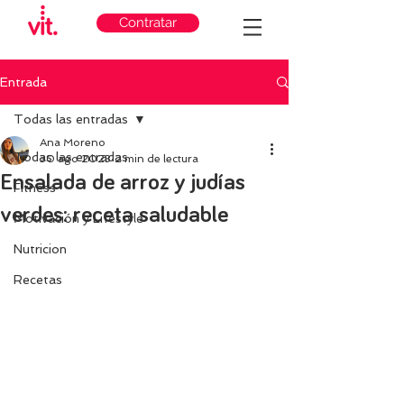
Contratar
Entrada
Todas las entradas
Ana Moreno
Todas las entradas
30 ago 2023
2 min de lectura
Ensalada de arroz y judías
Fitness
verdes: receta saludable
Motivación y Lifestyle
Nutricion
Recetas