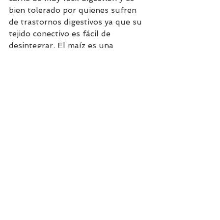
bien tolerado por quienes sufren 
de trastornos digestivos ya que su 
tejido conectivo es fácil de 
desintegrar. El maíz es una 
hortaliza del grupo C, que  aporta 
hidratos de carbono de buena 
calidad nutricional. El resto de 
vegetales aportan muchas 
vitaminas, minerales, y fibra. Junto 
a la proteína del pollo te dará 
mucha saciedad! 
Ver todo
Entradas recientes