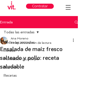
Contratar
Entrada
Todas las entradas
Ana Moreno
Todas las entradas
7 may 2022
2 min de lectura
Ensalada de maíz fresco
Fitness
salteado y pollo: receta
Motivación y Lifestyle
saludable
Nutricion
Recetas