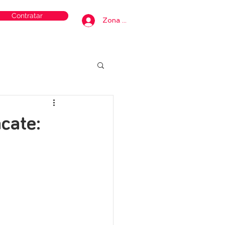
Contratar
Zona privada
cate: