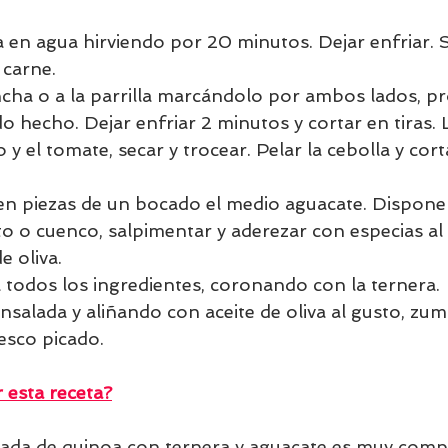
a en agua hirviendo por 20 minutos. Dejar enfriar. 
 carne. 
ncha o a la parrilla marcándolo por ambos lados, p
hecho. Dejar enfriar 2 minutos y cortar en tiras. L
 y el tomate, secar y trocear. Pelar la cebolla y cort
n piezas de un bocado el medio aguacate. Disponer
to o cuenco, salpimentar y aderezar con especias al
e oliva.
 todos los ingredientes, coronando con la ternera.
salada y aliñando con aceite de oliva al gusto, zum
resco picado.
esta receta?
lada de quinoa con ternera y aguacate es muy compl