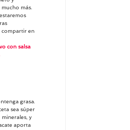
ir mucho más. 
 estaremos 
ras 
 compartir en 
vo con salsa 
.
ontenga grasa. 
ceta sea súper 
 minerales, y 
acate aporta 