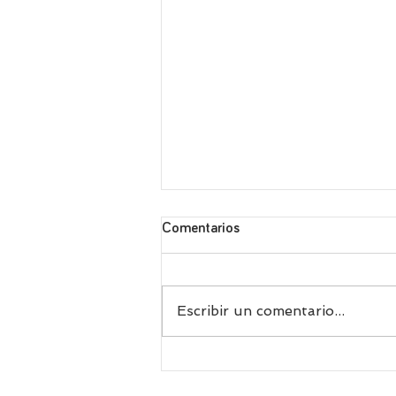
Comentarios
Escribir un comentario...
Receta griega de fasolakia, las
exquisitas judías verdes con