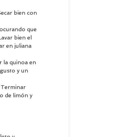
Secar bien con 
rocurando que 
avar bien el 
ar en juliana 
 la quinoa en 
 gusto y un 
  Terminar 
o de limón y 
eto y 