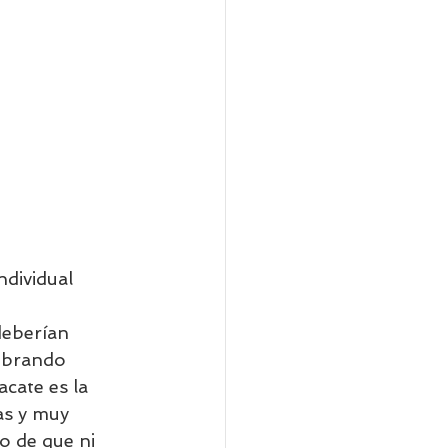
ndividual 
deberían 
obrando 
cate es la 
as y muy 
o de que ni 