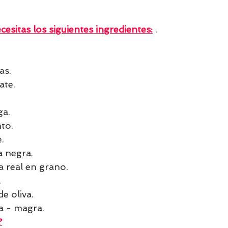
cesitas los siguientes ingredientes:
 . 
as.
ate.
ga.
to.
.
a negra.
 real en grano.
.
de oliva.
a - magra.
?