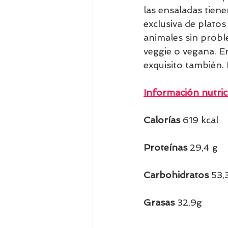
las ensaladas tiene
exclusiva de plato
animales sin prob
veggie o vegana. E
exquisito también.
Información nutric
Calorías 
619 kcal 
Proteínas 
29,4 g 
Carbohidratos 
53,
Grasas 
32,9g 