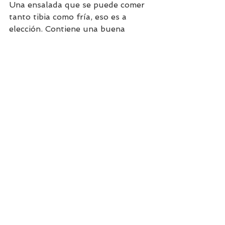
Una ensalada que se puede comer 
tanto tibia como fría, eso es a 
elección. Contiene una buena 
cantidad de proteínas provistas por 
las alubias y el tofu. Los hidratos 
los aportan también las alubias; y 
por último el aceite de oliva 
aportan grasa saludables. Súper 
completa nutricionalmente y fácil 
de realizar!
Ver todo
Entradas recientes