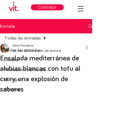
Contratar
Entrada
Todas las entradas
Ana Moreno
Todas las entradas
12 oct 2022
2 min de lectura
Ensalada mediterránea de
Fitness
alubias blancas con tofu al
Motivación y Lifestyle
curry, una explosión de
Nutricion
sabores
Recetas