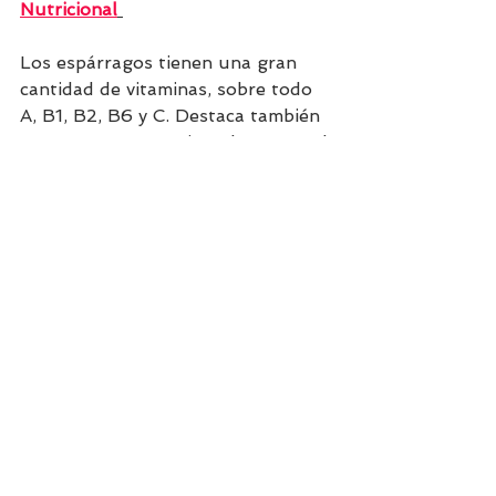
Nutricional
Los espárragos tienen una gran 
cantidad de vitaminas, sobre todo 
A, B1, B2, B6 y C. Destaca también 
por su aporte en minerales como el 
magnesio, fósforo, calcio y potasio, 
y alta cantidad de antioxidantes. 
Debido a que cuenta con una gran 
cantidad de fibra se puede 
considerar como un alimento 
saciante, que te ayudará a reducir 
el apetito.