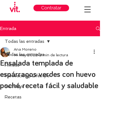
Contratar
Entrada
Todas las entradas
Ana Moreno
Todas las entradas
14 may 2022
2 min de lectura
Ensalada templada de
Fitness
espárragos verdes con huevo
Motivación y Lifestyle
poché, receta fácil y saludable
Nutricion
Recetas