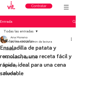
Contratar
Entrada
Todas las entradas
Ana Moreno
Todas las entradas
20 nov 2023
2 min de lectura
Ensaladilla de patata y
Fitness
remolacha, una receta fácil y
Motivación y Lifestyle
rápida, ideal para una cena
Nutricion
saludable
Recetas