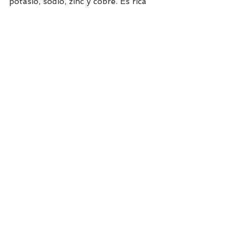
potasio, sodio, zinc y cobre. Es rica 
en hierro, nitratos y flavonoides.
Uno de los flavonoides que 
contiene la remolacha es la 
betanina, el pigmento rojo que le 
da su característico color, un 
potente agente anticancerígeno. 
Ver todo
Entradas recientes