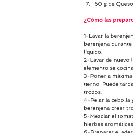
60 g de Queso 
¿Cómo las prepar
1-Lavar la berenje
berenjena durante 
líquido. 
2-Lavar de nuevo l
elemento se cocina
3-Poner a máxima p
tierno. Puede tard
trozos. 
4-Pelar la cebolla y
berenjena crear tr
5-Mezclar el tomate
hierbas aromáticas.
6-Preparar el adere