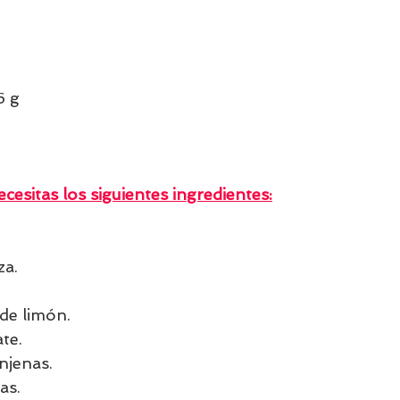
6 g
cesitas los siguientes ingredientes:
za.
de limón.
te.
njenas.
as.