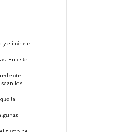
y elimine el 
s. En este 
rediente 
sean los 
que la 
algunas 
 el zumo de 