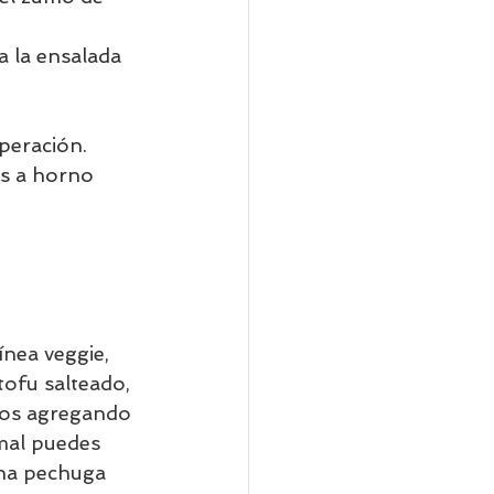
 la ensalada 
peración. 
s a horno 
nea veggie, 
tofu salteado, 
emos agregando 
mal puedes 
una pechuga 