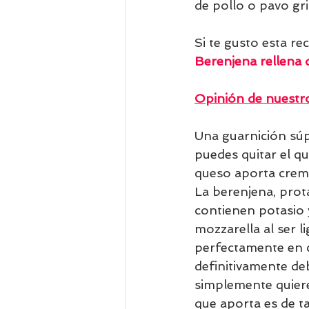
de pollo o pavo gr
Si te gusto esta re
Berenjena rellena
Opinión de nuestro
Una guarnición súpe
puedes quitar el qu
queso aporta cremo
La berenjena, prota
contienen potasio 
mozzarella al ser l
perfectamente en c
definitivamente deb
simplemente quieres
que aporta es de t