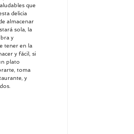
saludables que 
sta delicia 
uede almacenar 
tará sola, la 
bra y 
 tener en la 
er y fácil, si 
un plato 
orarte, toma 
aurante, y 
dos.