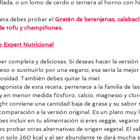
illada, o un lomo de cerdo o ternera al horno con h
ceta debes probar el 
Gratén de berenjenas, calabacín
 de tofu y champiñones
.
 Expert Nutricional
r completa y deliciosas. Si deseas hacer la versión
eso o sustituirlo por una vegano, esa sería la mejor
sidad. También debes quitar la miel.
gonista de esta receta, pertenece a la familia de las
y en menor medida fósforo, calcio, magnesio y clor
ight contiene una cantidad baja de grasa y su sabor
omparación a la versión original. Es un plato muy l
es incluir en tu alimentación si eres veggie, vegano
 probar otras alternativas de origen vegetal. El val
an solo 260 kcal y al ser abundante te dará mucha s