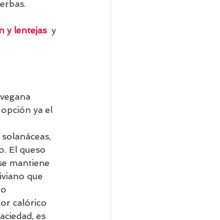
ierbas.
 y lentejas 
 y 
 vegana 
 opción ya el 
 solanáceas, 
o. El queso 
 se mantiene 
iviano que 
 o 
or calórico 
aciedad, es 