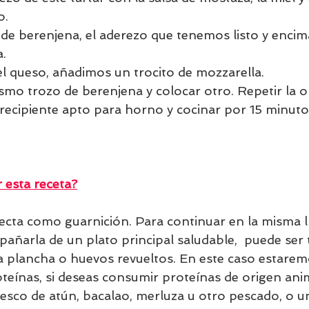
o.
de berenjena, el aderezo que tenemos listo y encima
. 
el queso, añadimos un trocito de mozzarella. 
smo trozo de berenjena y colocar otro. Repetir la o
recipiente apto para horno y cocinar por 15 minuto
esta receta?
fecta como guarnición. Para continuar en la misma lí
añarla de un plato principal saludable,  puede ser 
a la plancha o huevos revueltos. En este caso estar
teínas, si deseas consumir proteínas de origen ani
fresco de atún, bacalao, merluza u otro pescado, o 