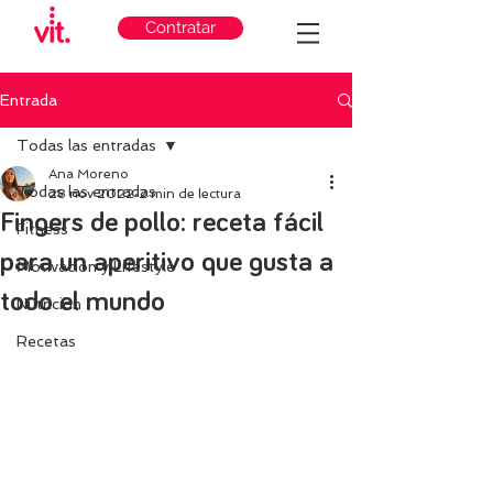
Contratar
Entrada
Todas las entradas
Ana Moreno
Todas las entradas
28 nov 2022
2 min de lectura
Fingers de pollo: receta fácil
Fitness
para un aperitivo que gusta a
Motivación y Lifestyle
todo el mundo
Nutricion
Recetas