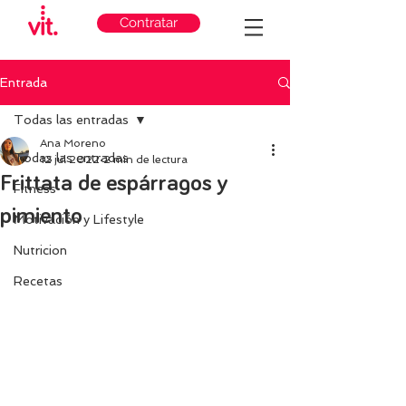
Contratar
Entrada
Todas las entradas
Ana Moreno
Todas las entradas
12 jul 2022
2 min de lectura
Frittata de espárragos y
Fitness
pimiento
Motivación y Lifestyle
Nutricion
Recetas