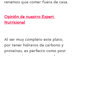
tenemos que comer fuera de casa.
Opinión de nuestro Expert 
Nutricional
Al ser muy completo este plato, 
por tener hidratos de carbono y 
proteínas, es perfecto como post 
entrenamiento ya que ayuda a 
recuperar energía y contribuye al 
aumento de masa muscular por la 
cantidad de proteína aportada. Los 
huevos aportan proteína de alta 
calidad biológica. Si agregas una 
ensalada estarás aportando más 
vitaminas, minerales y fibra, y 
obtendrás un delicioso y saciante 