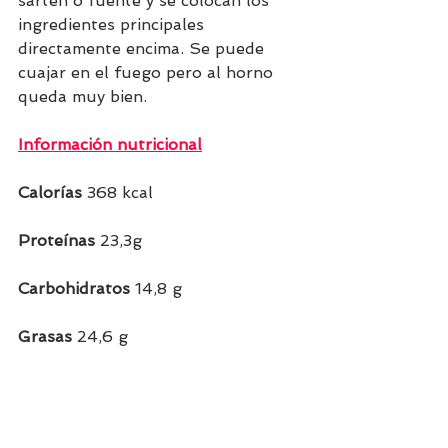
sartén o fuente y se colocan los 
ingredientes principales 
directamente encima. Se puede 
cuajar en el fuego pero al horno 
queda muy bien.
Información nutricional
Calorías 
368 kcal    
Proteínas
 23,3g    
Carbohidratos
 14,8 g  
Grasas 
24,6 g           