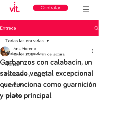
Contratar
Entrada
Todas las entradas
Ana Moreno
Todas las entradas
15 abr 2024
1 min de lectura
Garbanzos con calabacín, un
Fitness
salteado vegetal excepcional
Motivación y Lifestyle
que funciona como guarnición
Nutricion
y plato principal
Recetas