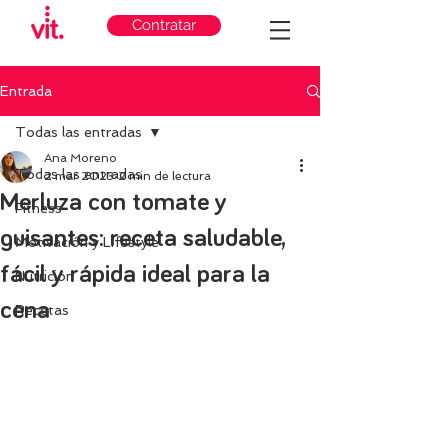
Contratar
Entrada
Todas las entradas
Ana Moreno
Todas las entradas
2 mar 2023
2 min de lectura
Merluza con tomate y
Fitness
guisantes: receta saludable,
Motivación y Lifestyle
fácil y rápida ideal para la
Nutricion
cena
Recetas