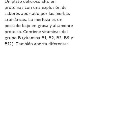
Un plato delicioso alto en 
proteínas con una explosión de 
sabores aportado por las hierbas 
aromáticas. La merluza es un 
pescado bajo en grasa y altamente 
proteico. Contiene vitaminas del 
grupo B (vitamina B1, B2, B3, B9 y 
B12). También aporta diferentes 
minerales como el fósforo, potasio, 
zinc, magnesio, hierro y yodo. Es un 
plato rico en proteínas y bajo en 
grasa. Recomendamos agregar una 
porción de vegetales para sumar 
fibra y tener un plato súper 
completo.