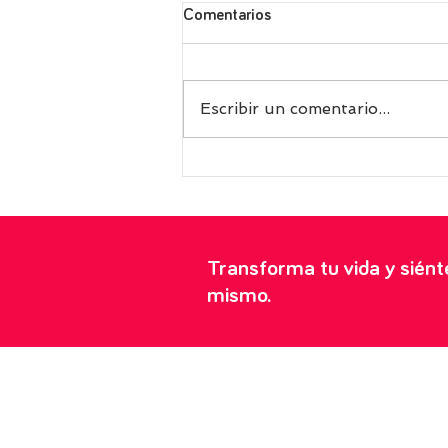
Comentarios
Escribir un comentario...
Receta griega de fasolakia, las
exquisitas judías verdes con
tomate perfectas para tomar
frías en verano
Transforma tu vida y sién
mismo.