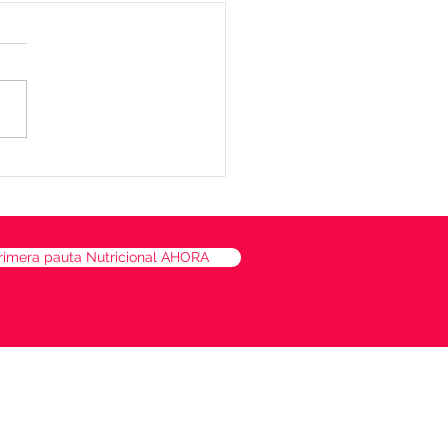
lón de quinoa, batata y
naca
rimera pauta Nutricional AHORA