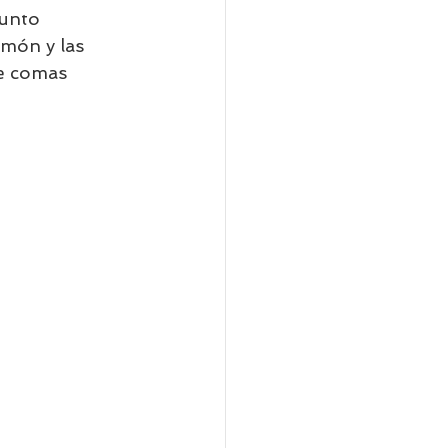
unto 
imón y las 
e comas 