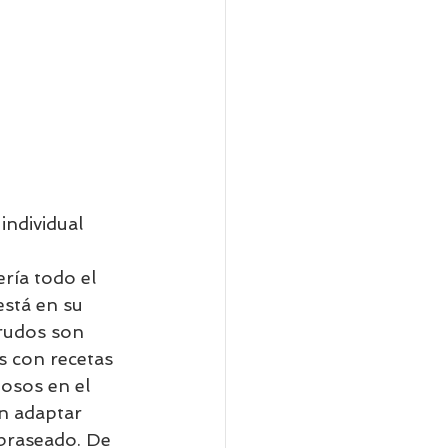
 individual
ría todo el 
stá en su 
Crudos son 
 con recetas 
iosos en el 
n adaptar 
 braseado. De 