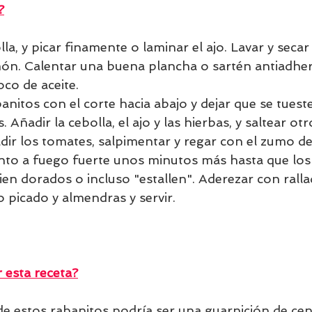
?
lla, y picar finamente o laminar el ajo. Lavar y secar 
imón. Calentar una buena plancha o sartén antiadher
co de aceite. 
anitos con el corte hacia abajo y dejar que se tues
 Añadir la cebolla, el ajo y las hierbas, y saltear ot
dir los tomates, salpimentar y regar con el zumo de
nto a fuego fuerte unos minutos más hasta que los
ien dorados o incluso "estallen". Aderezar con ralla
co picado y almendras y servir.
esta receta?
e estos rabanitos podría ser una guarnición de cena