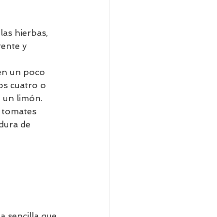
las hierbas, 
ente y 
ten un poco 
ros cuatro o 
 un limón. 
 tomates 
dura de 
 sencilla que 