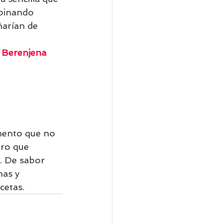
mbinando 
arían de 
Berenjena 
imento que no 
ero que 
. De sabor 
nas y 
cetas.