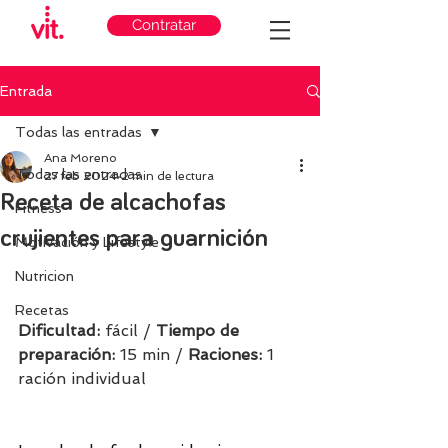
Contratar
Entrada
Todas las entradas
Ana Moreno
Todas las entradas
27 feb 2024
2 min de lectura
Receta de alcachofas
Fitness
crujientes para guarnición
Motivación y Lifestyle
Nutricion
Recetas
Dificultad: 
fácil / 
Tiempo de 
preparación:
 15 min / 
Raciones: 
1 
ración individual