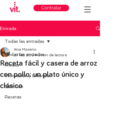
Contratar
Entrada
Todas las entradas
Ana Moreno
Todas las entradas
27 feb 2024
2 min de lectura
Receta fácil y casera de arroz
Fitness
con pollo: un plato único y
Motivación y Lifestyle
clásico
Nutricion
Recetas