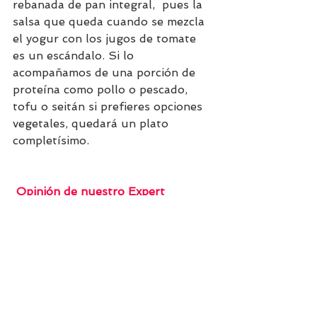
rebanada de pan integral,  pues la 
salsa que queda cuando se mezcla 
el yogur con los jugos de tomate 
es un escándalo. Si lo 
acompañamos de una porción de 
proteína como pollo o pescado, 
tofu o seitán si prefieres opciones 
vegetales, quedará un plato 
completísimo. 
 Opinión de nuestro Expert 
Nutricional
El valor calórico que aporta es de 
tan solo 
211 k
cal y al ser 
abundante te dará mucha saciedad, 
es perfecto si estás buscando 
perder peso y tener una 