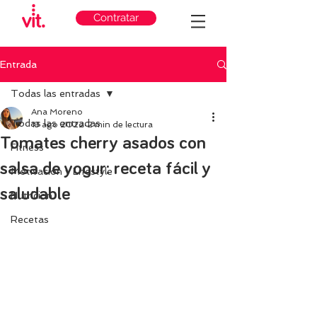
Contratar
Entrada
Todas las entradas
Ana Moreno
Todas las entradas
13 ago 2022
2 min de lectura
Tomates cherry asados con
Fitness
salsa de yogur: receta fácil y
Motivación y Lifestyle
saludable
Nutricion
Recetas