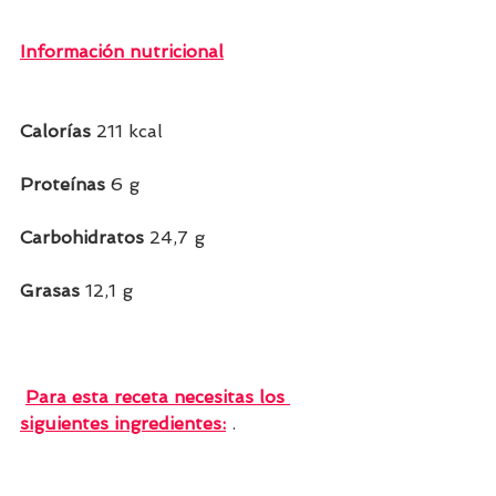
Información nutricional
Calorías 
211 kcal   
Proteínas
 6 g   
Carbohidratos
 24,7 g  
Grasas 
12,1 g                           
Para esta receta necesitas los 
siguientes ingredientes:
 .                 