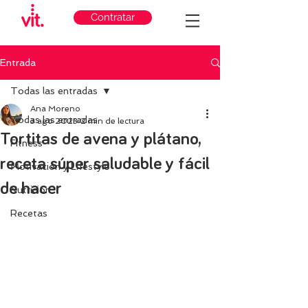
Contratar
Entrada
Todas las entradas
Ana Moreno
Todas las entradas
3 ago 2023
2 min de lectura
Tortitas de avena y plátano,
Fitness
receta súper saludable y fácil
Motivación y Lifestyle
de hacer
Nutricion
Recetas