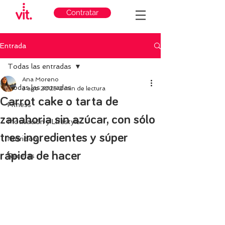
Contratar
Entrada
Todas las entradas
Ana Moreno
Todas las entradas
3 ago 2023
2 min de lectura
Carrot cake o tarta de
Fitness
zanahoria sin azúcar, con sólo
Motivación y Lifestyle
tres ingredientes y súper
Nutricion
rápida de hacer
Recetas