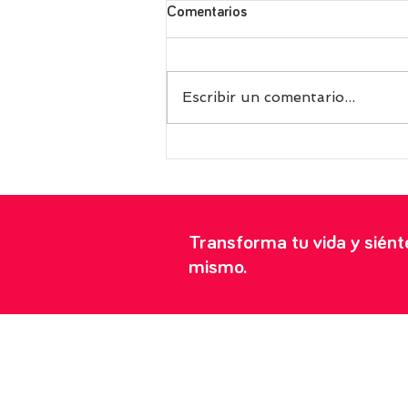
Comentarios
Escribir un comentario...
Receta griega de fasolakia, las
exquisitas judías verdes con
tomate perfectas para tomar
frías en verano
Transforma tu vida y sién
mismo.