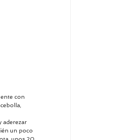
uente con 
cebolla, 
y aderezar 
bién un poco 
rota, unos 20 