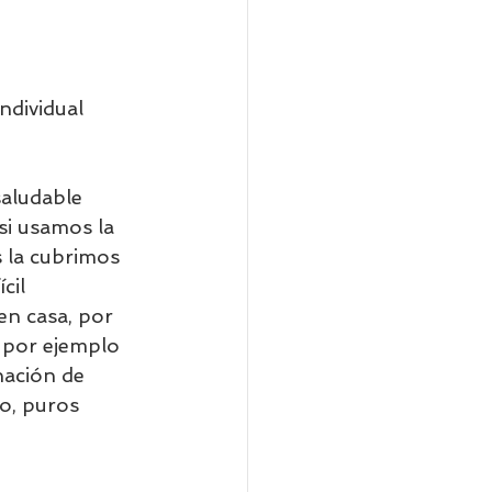
ndividual      
aludable 
si usamos la 
la cubrimos 
cil 
en casa, por 
, por ejemplo 
nación de 
o, puros 