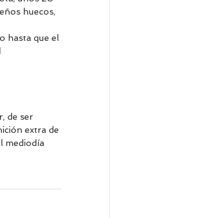
ueños huecos, 
o hasta que el 
d
, de ser 
ición extra de 
l mediodía 