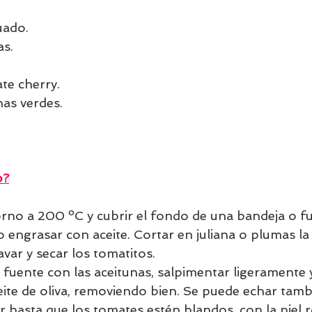
uado.
as.
te cherry.
nas verdes.
o?
orno a 200 ºC y cubrir el fondo de una bandeja o f
o engrasar con aceite. Cortar en juliana o plumas la 
avar y secar los tomatitos. 
 fuente con las aceitunas, salpimentar ligeramente 
ite de oliva, removiendo bien. Se puede echar tam
r hasta que los tomates estén blandos, con la piel 