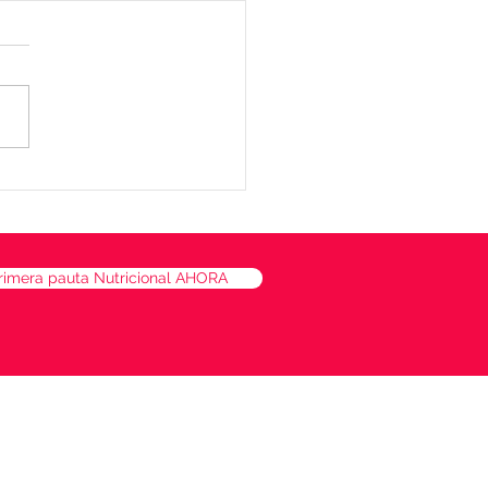
lón de quinoa, batata y
naca
rimera pauta Nutricional AHORA