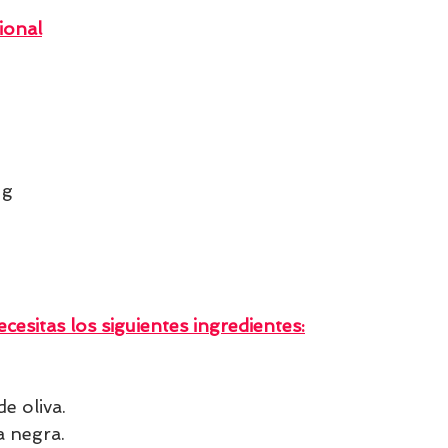
ional
 g
cesitas los siguientes ingredientes:
de oliva.
a negra.