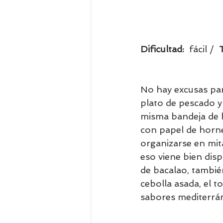
Dificultad:  
fácil /  
No hay excusas par
plato de pescado y
misma bandeja de 
con papel de horne
organizarse en mit
eso viene bien disp
de bacalao, también
cebolla asada, el t
sabores mediterrá