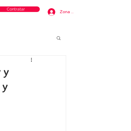
Contratar
Zona privada
 y
 y