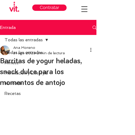
Contratar
Entrada
Todas las entradas
Ana Moreno
Todas las entradas
31 ago 2023
2 min de lectura
Barritas de yogur heladas,
Fitness
snack dulce para los
Motivación y Lifestyle
momentos de antojo
Nutricion
Recetas