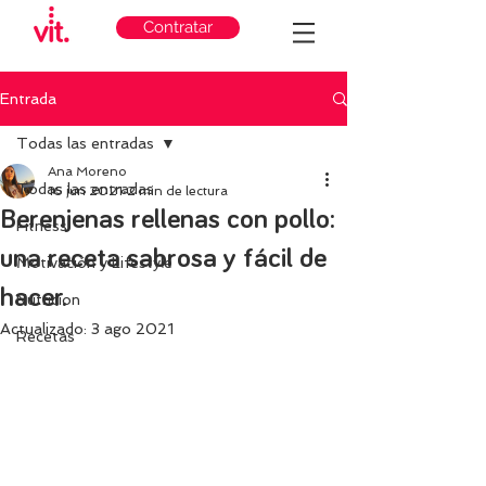
Contratar
Entrada
Todas las entradas
Ana Moreno
Todas las entradas
16 jun 2021
2 min de lectura
Berenjenas rellenas con pollo:
Fitness
una receta sabrosa y fácil de
Motivación y Lifestyle
hacer.
Nutricion
Actualizado:
3 ago 2021
Recetas