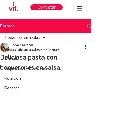
Contratar
Entrada
Todas las entradas
Ana Moreno
Todas las entradas
24 dic 2021
3 min de lectura
Deliciosa pasta con
Fitness
boquerones en salsa.
Motivación y Lifestyle
Nutricion
Recetas