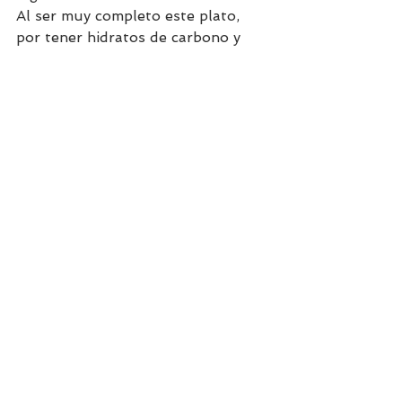
Al ser muy completo este plato, 
por tener hidratos de carbono y 
proteínas, es perfecto para comer 
como pre entrenamiento ya que los 
hidratos te darán toda la energía 
necesaria. 
Los boquerones aporta muchas 
proteínas y son bajos en hidratos 
de carbono. Contienen vitaminas 
del grupo B, como B3, B9, B12 y 
también vitamina E. Además 
aportan, aunque en menores 
cantidades, vitamina B1 y B2, y 
minerales como magnesio, selenio, 
sodio y hierro. ¡Son súper 
completo!