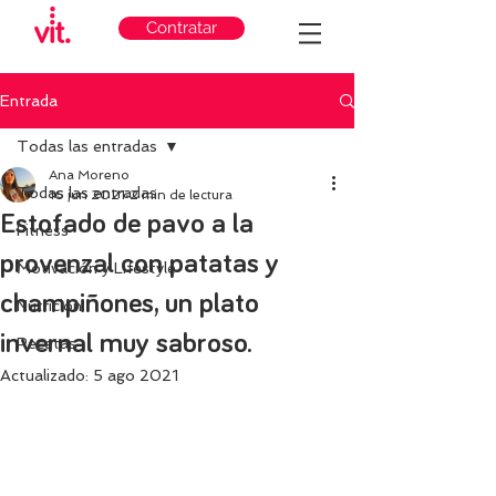
Contratar
Entrada
Todas las entradas
Ana Moreno
Todas las entradas
16 jun 2021
2 min de lectura
Estofado de pavo a la
Fitness
provenzal con patatas y
Motivación y Lifestyle
champiñones, un plato
Nutricion
invernal muy sabroso.
Recetas
Actualizado:
5 ago 2021