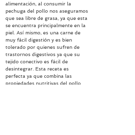
alimentación, al consumir la 
pechuga del pollo nos aseguramos 
que sea libre de grasa, ya que esta 
se encuentra principalmente en la 
piel. Así mismo, es una carne de 
muy fácil digestión y es bien 
tolerado por quienes sufren de 
trastornos digestivos ya que su 
tejido conectivo es fácil de 
desintegrar. Esta receta es 
perfecta ya que combina las 
propiedades nutritivas del pollo 
junto a los vegetales dando como 
resultado un plato rico en 
proteínas, fibra, vitaminas y 
minerales y bajo en grasa. Y 
además es perfecto para 
temporada de invierno ya que es 
un plato que puedes comer bien 