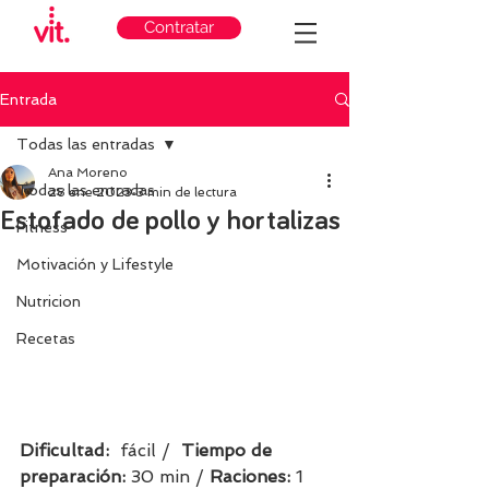
Contratar
Entrada
Todas las entradas
Ana Moreno
Todas las entradas
28 ene 2023
3 min de lectura
Estofado de pollo y hortalizas
Fitness
Motivación y Lifestyle
Nutricion
Recetas
Dificultad:  
fácil /  
Tiempo de 
preparación:
 30 min / 
Raciones: 
1 