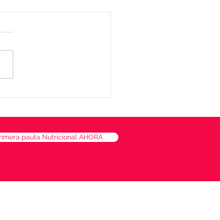
lón de quinoa, batata y
naca
rimera pauta Nutricional AHORA