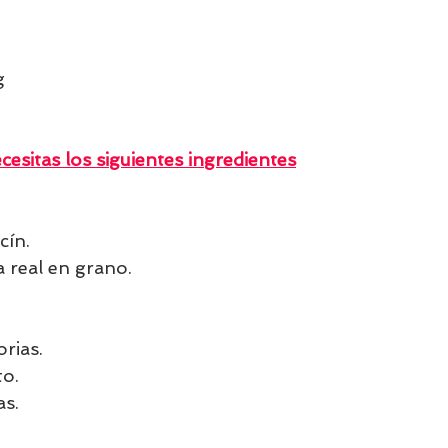
g 
cesitas los siguientes ingredientes
cín.
 real en grano.
.
rias.
to.
as.