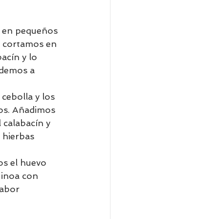
s en pequeños 
o cortamos en 
acín y lo 
edemos a 
cebolla y los 
tos. Añadimos 
calabacín y 
hierbas 
s el huevo 
uinoa con 
abor 