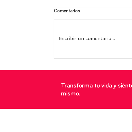
Comentarios
Escribir un comentario...
Receta griega de fasolakia, las
exquisitas judías verdes con
tomate perfectas para tomar
frías en verano
Transforma tu vida y sién
mismo.