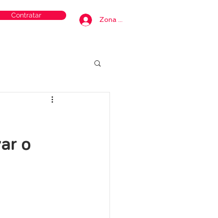
Contratar
Zona privada
var o