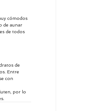
 muy cómodos 
o de aunar 
tes de todos 
dratos de 
os. Entre 
se con 
uten, por lo 
s. 