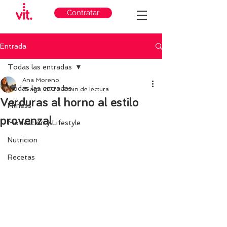
Contratar
Entrada
Todas las entradas
Ana Moreno
Todas las entradas
15 ago 2022
3 min de lectura
Verduras al horno al estilo
Fitness
provenzal
Motivación y Lifestyle
Nutricion
Recetas