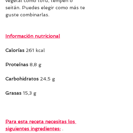
vegetal como tofu, tempeh o 
seitán. Puedes elegir como más te 
guste combinarlas. 
Información nutricional
Calorías 
261 kcal    
Proteínas
 8,8 g     
Carbohidratos
 24,5 g  
Grasas 
15,3 g                             
Para esta receta necesitas los 
siguientes ingredientes:
 .                 