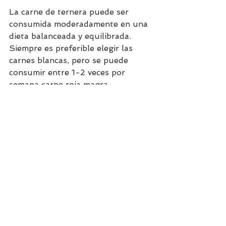
La carne de ternera puede ser 
consumida moderadamente en una 
dieta balanceada y equilibrada. 
Siempre es preferible elegir las 
carnes blancas, pero se puede 
consumir entre 1-2 veces por 
semana carne roja magra. 
Igualmente, en esta receta, puede 
ser sustituido por carne de pavo o 
pollo, la elaboración y el resto de 
los ingredientes quedan 
exactamente igual. El resto de 
vegetales aportan muchas 
vitaminas, minerales, y fibra. Junto 
a la proteína de la ternera te dará 
mucha saciedad! 