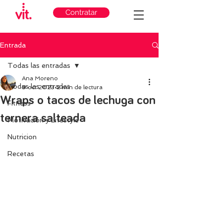
Contratar
Entrada
Todas las entradas
Ana Moreno
Todas las entradas
9 oct 2023
2 min de lectura
Wraps o tacos de lechuga con
Fitness
ternera salteada
Motivación y Lifestyle
Nutricion
Recetas