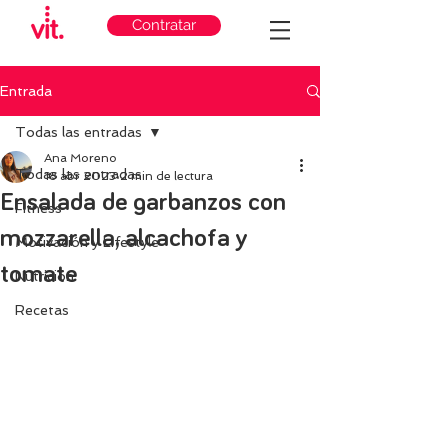
Contratar
Entrada
Todas las entradas
Ana Moreno
Todas las entradas
18 abr 2023
2 min de lectura
Ensalada de garbanzos con
Fitness
mozzarella, alcachofa y
Motivación y Lifestyle
tomate
Nutricion
Recetas