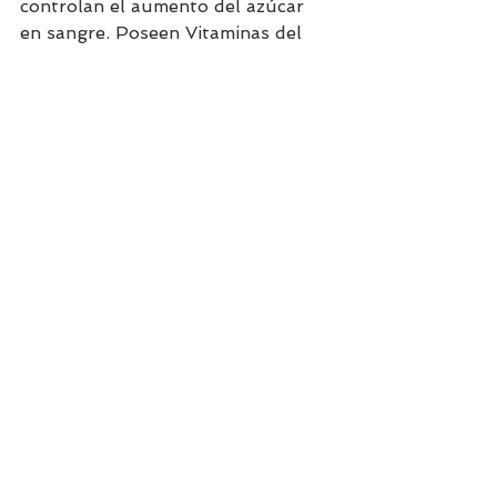
controlan el aumento del azúcar 
en sangre. Poseen Vitaminas del 
grupo B, como la B2, B3, B6, B9 y 
son ricas en hierro, un nutriente 
crítico en alimentación 
vegetarianas y veganas. Si deseas 
hacer esta receta vegana puedes 
quitar el queso mozzarrella y 
añadirle tofu troceado en cubos, 
de esta forma estaremos 
cambiando un alimentos con 
similares propiedades nutricionales 
ya que el tofu es rico en proteínas 
y calcio como el queso.