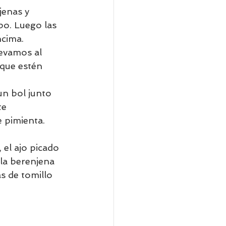
enas y 
o. Luego las 
cima. 
evamos al 
que estén 
un bol junto 
e 
 pimienta. 
 el ajo picado 
la berenjena 
s de tomillo