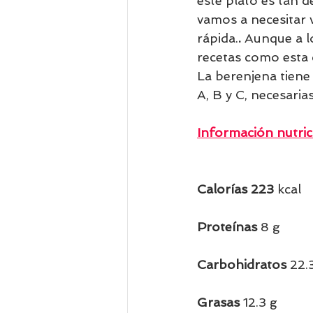
este plato es tan 
vamos a necesitar v
rápida.
.
 Aunque a l
recetas como esta 
La berenjena tiene 
A, B y C, necesari
Información nutric
Calorías 223
 kcal  
Proteínas 
8 g   
Carbohidratos 
22.
Grasas
 12.3 g         