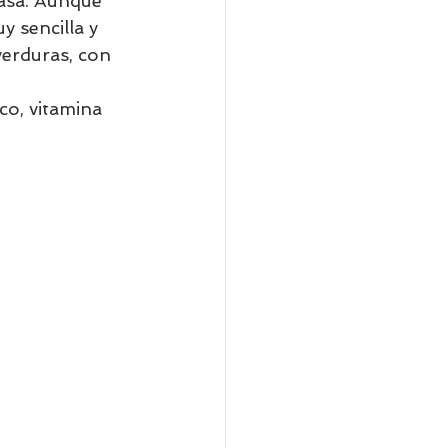
casa. Aunque 
y sencilla y 
verduras, con 
co, vitamina 