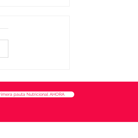
lón de quinoa, batata y
naca
rimera pauta Nutricional AHORA