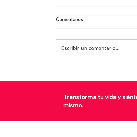
Comentarios
Escribir un comentario...
Receta griega de fasolakia, las
exquisitas judías verdes con
tomate perfectas para tomar
frías en verano
Transforma tu vida y sién
mismo.