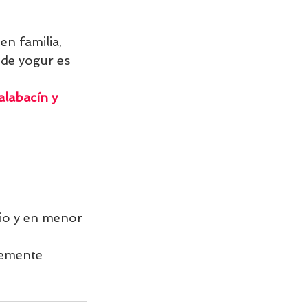
en familia, 
 de yogur es 
alabacín y 
sio y en menor 
lemente 