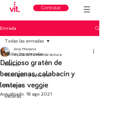
Contratar
Entrada
Todas las entradas
Ana Moreno
Todas las entradas
4 jul 2021
2 min de lectura
Delicioso gratén de
Fitness
berenjenas, calabacín y
Motivación y Lifestyle
lentejas veggie
Nutricion
Actualizado:
18 ago 2021
Recetas