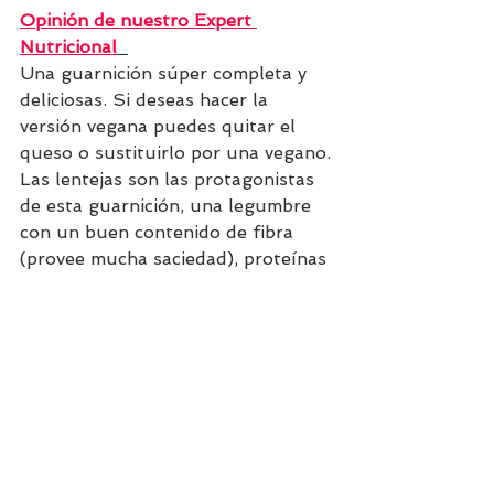
Opinión de nuestro Expert 
Nutricional
Una guarnición súper completa y 
deliciosas. Si deseas hacer la 
versión vegana puedes quitar el 
queso o sustituirlo por una vegano.
Las lentejas son las protagonistas 
de esta guarnición, una legumbre 
con un buen contenido de fibra 
(provee mucha saciedad), proteínas 
y contienen un bajo indice 
glucémico, es decir controlan el 
aumento del azúcar en sangre. 
Poseen vitaminas del grupo B, 
como la B2, B3, B6, B9 y son ricas 
en hierro, un nutriente crítico en 
alimentación vegetarianas y 
veganas. Es una receta súper 