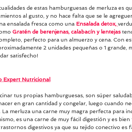
 cualidades de estas hamburguesas de merluza
es qu
ntos al gusto, y no hace falta que se le agregue
na ensalada fresca como una 
Ensalada detox
, 
verdu
como 
Gratén de berenjenas, calabacín y lentejas
 ten
completo, perfecto para un almuerzo y cena. Con es
aproximadamente 2 unidades pequeñas o 1 grande, 
dar satisfecho!
 Expert Nutricional
inar tus propias hamburguesas, son súper saludab
hacer en gran cantidad y congelar, luego cuando nec
o. La merluza una carne muy magra perfecta para in
ismo, es una carne de muy fácil digestión y es bien
rastornos digestivos ya que su tejido conectivo es fá