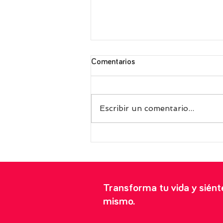
Comentarios
Escribir un comentario...
Receta griega de fasolakia, las
exquisitas judías verdes con
tomate perfectas para tomar
frías en verano
Transforma tu vida y sién
mismo.