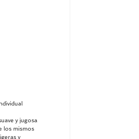
ndividual     
suave y jugosa 
e los mismos 
geras y 