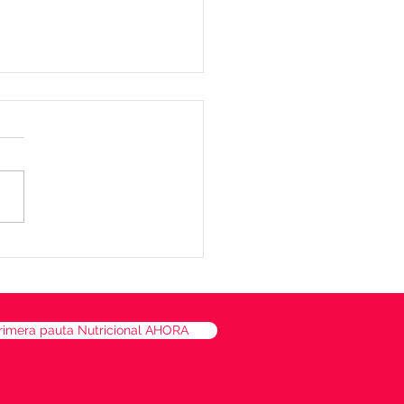
lón de quinoa, batata y
naca
rimera pauta Nutricional AHORA