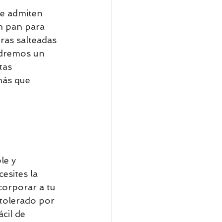
e admiten 
n pan para 
ras salteadas 
dremos un 
tas 
más que 
le y 
esites la 
corporar a tu 
 tolerado por 
cil de 