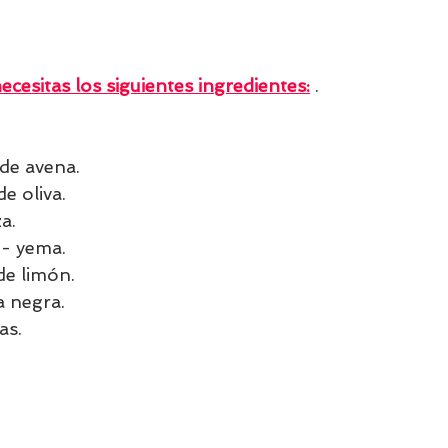
 
ecesitas los siguientes ingredientes:
 .                     
 de avena.
de oliva.
a.
 - yema.
de limón.
a negra.
as.