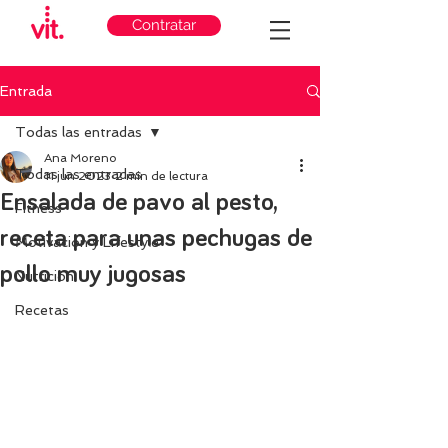
Contratar
Entrada
Todas las entradas
Ana Moreno
Todas las entradas
11 jun 2023
2 min de lectura
Ensalada de pavo al pesto,
Fitness
receta para unas pechugas de
Motivación y Lifestyle
pollo muy jugosas
Nutricion
Recetas