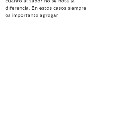
cuanto al sabor no se nota la 
diferencia. En estos casos siempre 
es importante agregar 
condimentos naturales que 
aportan una explosión de sabores y 
ayudan a reemplazar el sabor a sal, 
en este caso la albahaca y el ajo 
aportan un sabor espectacular. 
Esta receta está hecha con pavo, 
pero lo puedes cambiar por otra 
carne blanca magra como pollo o 
cerdo, queda buenísimo también. 
Todas esas carnes pertenecen al 
mismo grupo así que si haces un 
intercambio nutricionalmente 
mantiene todos sus valores. 
¡Anímate a probar diferentes 
opciones!