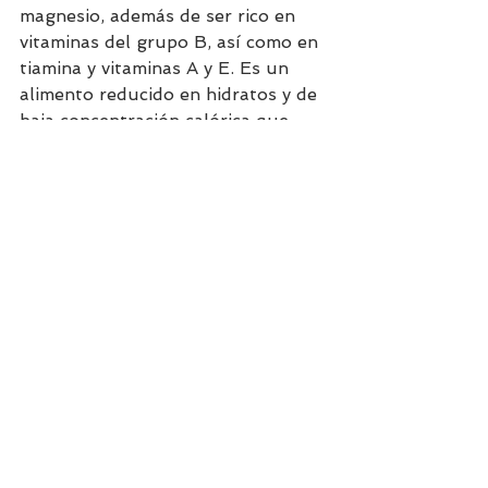
magnesio, además de ser rico en 
vitaminas del grupo B, así como en 
tiamina y vitaminas A y E. Es un 
alimento reducido en hidratos y de 
baja concentración calórica que 
podría saciarnos con facilidad y ser 
de utilidad al momento de perder 
peso. Los vegetales son súper 
bajos en calorías y tienen muy 
buena aceptabilidad Es una receta 
súper completa que puedes comer 
post sesión de entrenamiento para 
recuperar!