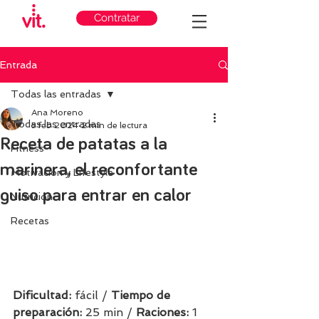
Contratar
Entrada
Todas las entradas
Ana Moreno
Todas las entradas
5 feb 2024
2 min de lectura
Receta de patatas a la
Fitness
marinera, el reconfortante
Motivación y Lifestyle
guiso para entrar en calor
Nutricion
Recetas
Dificultad: 
fácil / 
Tiempo de 
preparación:
 25 min / 
Raciones: 
1 