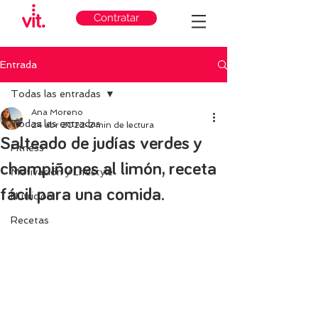
Contratar
Entrada
Todas las entradas
Ana Moreno
Todas las entradas
24 abr 2022
2 min de lectura
Salteado de judías verdes y
Fitness
champiñones al limón, receta
Motivación y Lifestyle
fácil para una comida.
Nutricion
Recetas