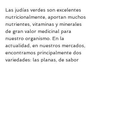
Las judías verdes son excelentes 
nutricionalmente, aportan muchos 
nutrientes, vitaminas y minerales 
de gran valor medicinal para 
nuestro organismo. En la 
actualidad, en nuestros mercados, 
encontramos principalmente dos 
variedades: las planas, de sabor 
más intenso, y las finas y redondas, 
de sabor más suave.
Incluirlas en nuestros menús nos 
aportará múltiples beneficios para 
nuestro organismo, ya que son un 
alimento nutritivo, rico en agua y 
de bajo aporte calórico. Por todas 
sus propiedades, recomendamos su 
consumo.