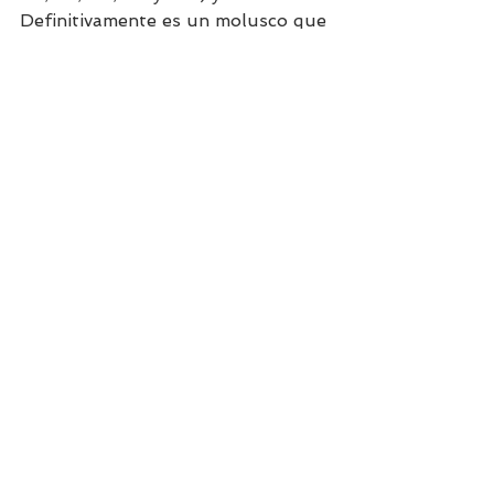
Definitivamente es un molusco que 
debes incorporar en tu 
alimentación combinado con otras 
fuentes de proteínas como carnes 
y pescados. ¡Anímate a probarla!
Recetas
Ver todo
Entradas recientes