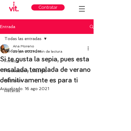
Contratar
Entrada
Todas las entradas
Ana Moreno
Todas las entradas
29 jun 2021
2 min de lectura
Si te gusta la sepia, pues esta
Fitness
ensalada templada de verano
Motivación y Lifestyle
definitivamente es para ti
Nutricion
Actualizado:
16 ago 2021
Recetas