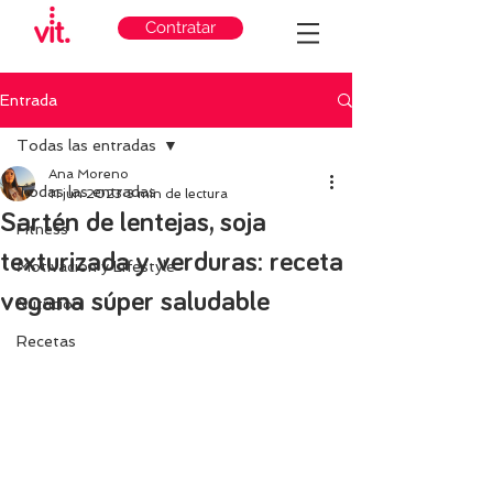
Contratar
Entrada
Todas las entradas
Ana Moreno
Todas las entradas
11 jun 2023
3 min de lectura
Sartén de lentejas, soja
Fitness
texturizada y verduras: receta
Motivación y Lifestyle
vegana súper saludable
Nutricion
Recetas