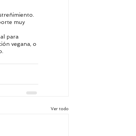
streñimiento. 
porte muy 
al para 
ción vegana, o 
o.
Ver todo