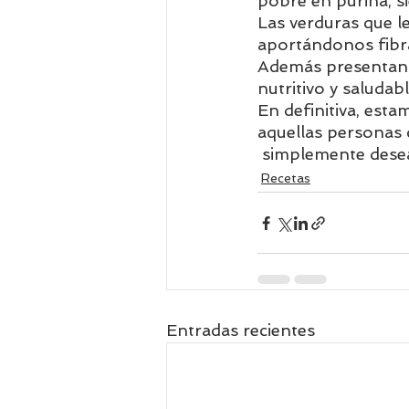
pobre en purina, s
Las verduras que l
aportándonos fibra 
Además presentan v
nutritivo y saludabl
En definitiva, esta
aquellas personas 
 simplemente desea
Recetas
Entradas recientes