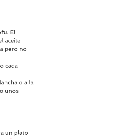
fu. El 
l aceite 
da pero no 
o cada 
ancha o a la 
lo unos 
ra un plato 