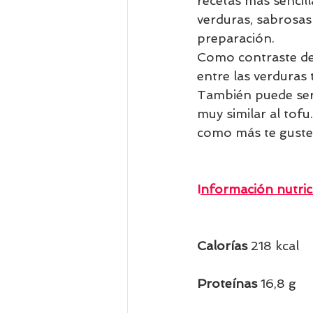
recetas más sencil
verduras, sabrosas 
preparación.
Como contraste de 
entre las verduras 
También puede ser s
muy similar al tof
como más te gusten
I
nformación nutric
Calorías 
218 kcal
Proteínas 
16,8 g