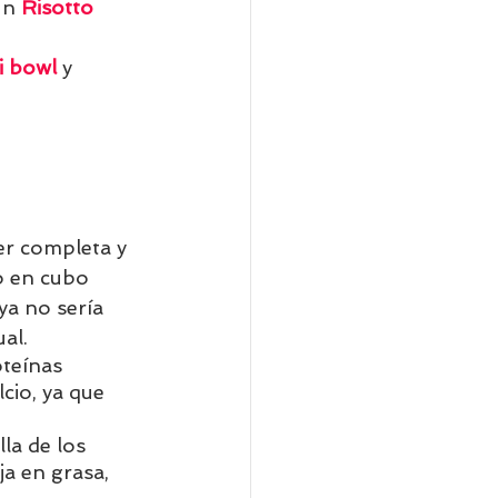
un 
Risotto 
i bowl
y 
er completa y 
o en cubo 
ya no sería 
al. 
teínas 
cio, ya que 
la de los 
a en grasa, 