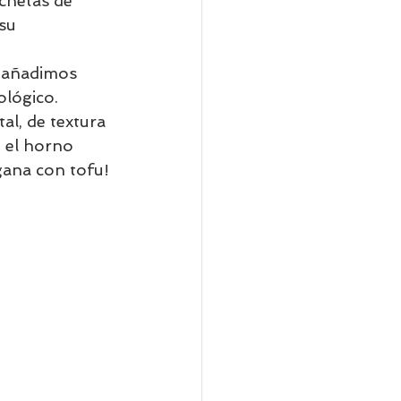
chetas de 
su 
 añadimos 
ológico. 
al, de textura 
 el horno 
gana con tofu!