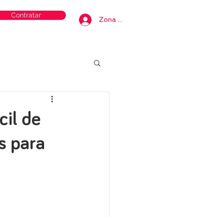
Contratar
Zona privada
cil de
es para