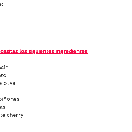
3g
cesitas los siguientes ingredientes:
cín.
to.
 oliva.
iñones.
as.
e cherry.