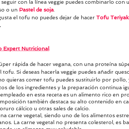
s seguir con la línea veggie puedes combinarlo con 
oso o un 
Pastel de soja
.
 gusta el tofu no puedes dejar de hacer 
Tofu Teriyak
.
 Expert Nutricional
 súper rápida de hacer vegana, con una proteína súp
el tofu. Si deseas hacerla veggie puedes añadir ques
no quieras comer tofu puedes sustituirlo por pollo, 
os de los ingredientes y la preparación continua igu
empleado en esta receta es un alimento rico en pro
omposición también destaca su alto contenido en cal
oruro cálcico u otras sales de calcio. 
a carne vegetal, siendo uno de los alimentos estrel
nos. La carne vegetal no presenta colesterol, es baj