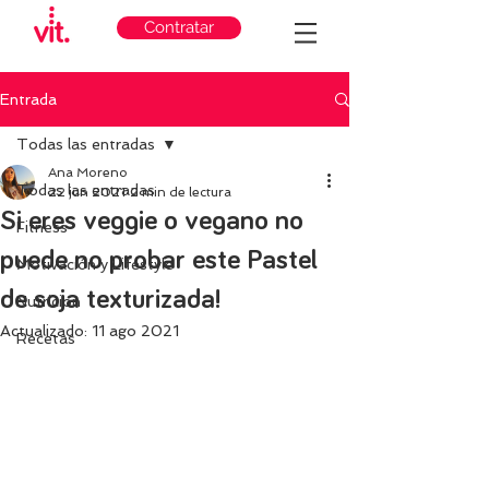
Contratar
Entrada
Todas las entradas
Ana Moreno
Todas las entradas
22 jun 2021
2 min de lectura
Si eres veggie o vegano no
Fitness
puede no probar este Pastel
Motivación y Lifestyle
de soja texturizada!
Nutricion
Actualizado:
11 ago 2021
Recetas