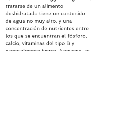
tratarse de un alimento 
deshidratado tiene un contenido 
de agua no muy alto, y una 
concentración de nutrientes entre 
los que se encuentran el fósforo, 
calcio, vitaminas del tipo B y 
especialmente hierro. Asimismo, se 
caracteriza por contener 
isoflavonas que cumplen una 
función antioxidante en el 
organismo. 
Esta receta vegana es deliciosa, si 
deseas hacerla veggie puedes 
agregar 1 huevo al relleno y 1 
loncha de queso light por encima.
Recetas