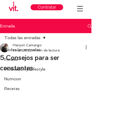
Contratar
Entrada
Todas las entradas
Maryuri Camargo
Todas las entradas
1 mar 2022
4 min de lectura
5 Consejos para ser
Fitness
constantes
Motivación y Lifestyle
Nutricion
Recetas