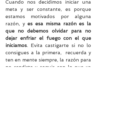
Cuando nos decidimos iniciar una 
meta y ser constante, es porque 
estamos motivados por alguna 
razón, y 
es esa misma razón es la 
que no debemos olvidar para no 
dejar enfriar el fuego con el que 
iniciamos
. Evita castigarte si no lo 
consigues a la primera,  recuerda y 
ten en mente siempre, la razón para 
no rendirte y seguir con lo que ya 
iniciaste, una vez que empieces no 
mires hacia atrás, si no es para ver 
lo lejos que ya has avanzado, y 
siempre 
recordando que paso a 
paso lo vas a lograr.
Ahora que tienes todos estos 
consejos, y cientos más en las redes 
y paginas motivacionales, ten 