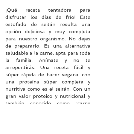
¡Qué receta tentadora para 
disfrutar los días de frío! Este 
estofado de seitán resulta una 
opción deliciosa y muy completa 
para nuestro organismo. No dejes 
de prepararlo. Es una alternativa 
saludable a la carne, apta para toda 
la familia. Anímate y no te 
arrepentirás. 
Una receta fácil y 
súper rápida de hacer vegana, con 
una proteína súper completa y 
nutritiva como es el seitán. Con un 
gran valor proteico y nutricional y 
también conocido como “carne 
vegetal”, el seitán es el propio 
gluten del trigo separado del 
almidón y cocido en caldo vegetal, 
dando lugar a un saludable y 