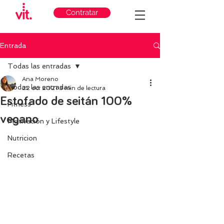
Contratar
Entrada
Todas las entradas
Ana Moreno
Todas las entradas
22 oct 2021
3 min de lectura
Estofado de seitán 100%
Fitness
vegano
Motivación y Lifestyle
Nutricion
Recetas