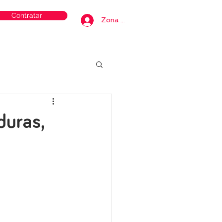
Contratar
Zona privada
duras,