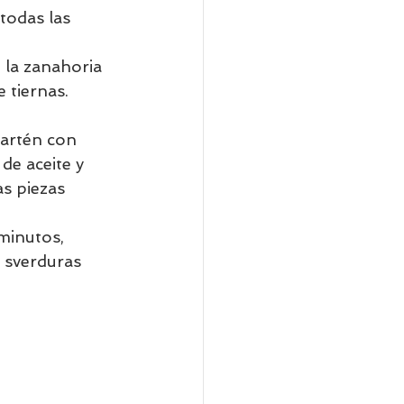
todas las 
 la zanahoria 
 tiernas. 
sartén con 
de aceite y 
s piezas 
minutos, 
 sverduras 