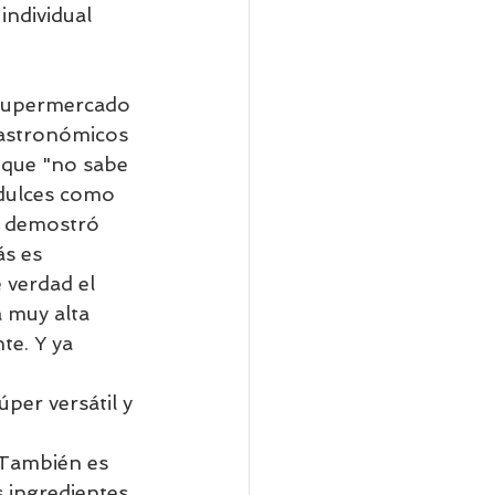
individual        
 supermercado 
gastronómicos 
 que "no sabe 
 dulces como 
a demostró 
s es 
 verdad el 
 muy alta 
te. Y ya 
per versátil y 
 También es 
 ingredientes 