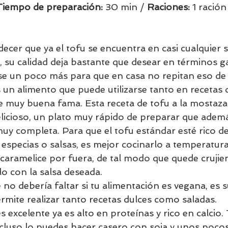
Tiempo de preparación:
 30 min / 
Raciones: 
1 ración 
ecer que ya el tofu se encuentra en casi cualquier
, su calidad deja bastante que desear en términos 
se un poco más para que en casa no repitan eso de
 un alimento que puede utilizarse tanto en recetas
ne muy buena fama. Esta receta de tofu a la mostaz
elicioso, un plato muy rápido de preparar que ademá
uy completa. Para que el tofu estándar esté rico de
 especias o salsas, es mejor cocinarlo a temperatura
caramelice por fuera, de tal modo que quede crujien
 con la salsa deseada.
no debería faltar si tu alimentación es vegana, es sú
rmite realizar tanto recetas dulces como saladas. 
 excelente ya es alto en proteínas y rico en calcio.
luso lo puedes hacer casero con soja y unos pocos