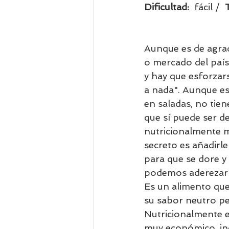
Dificultad:  
fácil /  
Aunque es de agrad
o mercado del país
y hay que esforzar
a nada". Aunque es
en saladas, no tie
que sí puede ser d
nutricionalmente m
secreto es añadirle
para que se dore y 
podemos aderezarlo
Es un alimento que 
su sabor neutro pe
Nutricionalmente es
muy económico, inc