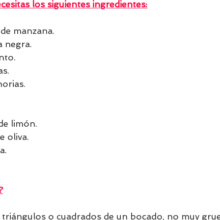
cesitas los siguientes ingredientes:
 de manzana.
a negra.
nto.
as.
orias.
de limón.
e oliva.
a.
?
n triángulos o cuadrados de un bocado, no muy grue