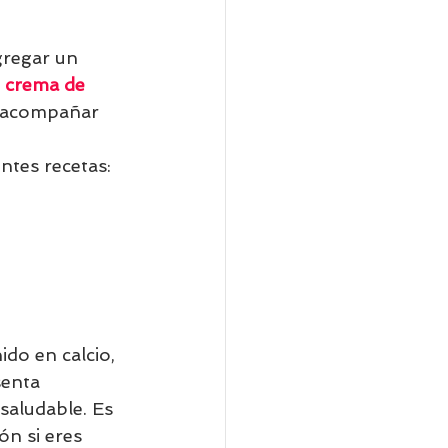
gregar un 
 
crema de 
 acompañar 
ntes recetas: 
ido en calcio, 
senta 
saludable. Es 
ón si eres 