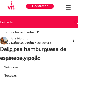
Contratar
Entrada
Todas las entradas
Ana Moreno
Todas las entradas
17 nov 2021
3 min de lectura
Deliciosa hamburguesa de
Fitness
espinaca y pollo
Motivación y Lifestyle
Nutricion
Recetas