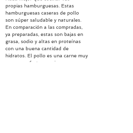
propias hamburguesas. Estas 
hamburguesas caseras de pollo 
son súper saludable y naturales. 
En comparación a las compradas, 
ya preparadas, estas son bajas en 
grasa, sodio y altas en proteínas 
con una buena cantidad de 
hidratos. El pollo es una carne muy 
magra perfecta para incorporar a 
tu alimentación. Así mismo, es una 
carne de muy fácil digestión y es 
bien tolerado por quienes sufren 
de trastornos digestivos ya que su 
tejido conectivo es fácil de 
desintegrar.
La espinaca resulta un alimento 
con diversas propiedades 
beneficiosas. Entre ellas, es fuente 