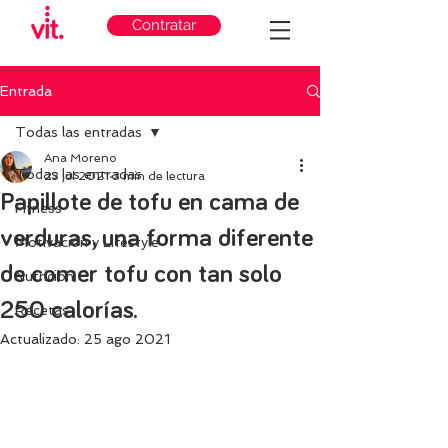
Contratar
Entrada
Todas las entradas
Ana Moreno
Todas las entradas
23 jul 2021
3 min de lectura
Papillote de tofu en cama de
Fitness
verduras, una forma diferente
Motivación y Lifestyle
de comer tofu con tan solo
Nutricion
250 calorías.
Recetas
Actualizado:
25 ago 2021