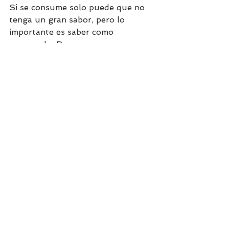
Si se consume solo puede que no 
tenga un gran sabor, pero lo 
importante es saber como 
prepararlo. Para eso es 
fundamental agregar hierbas 
aromáticas, condimentos naturales 
y aliños frescos bajos en grasa y 
sodio. Esto es un muy buena 
estrategia para condimentar no 
solo al tofu, sino que a cualquier 
preparación. Y si eres de tener la 
presión arterial alta, y tienes que 
tener cuidado con el sodio, pues 
esto es la solución. Puedes seguir 
comiendo recetas sabrosas sin 
necesidad de agregar sal. 
Simplemente utiliza condimentos 
naturales.
Recetas